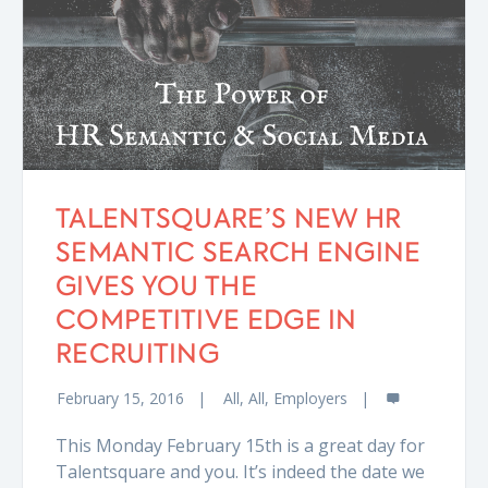
TALENTSQUARE’S NEW HR
SEMANTIC SEARCH ENGINE
GIVES YOU THE
COMPETITIVE EDGE IN
RECRUITING
February 15, 2016
All
,
All
,
Employers
This Monday February 15th is a great day for
Talentsquare and you. It’s indeed the date we